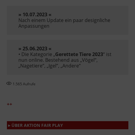
»
10.07.2023
«
Nach einem Update ein paar designliche
Anpassungen
»
25.06.2023
«
• Die Kategorie „
Gerettete Tiere 2023
“ ist
nun online. Bestehend aus „Vögel“,
„Nagetiere“, „Igel“, „Andere“
1.565
Aufrufe
+++
▸ ÜBER AKTION FAIR PLAY