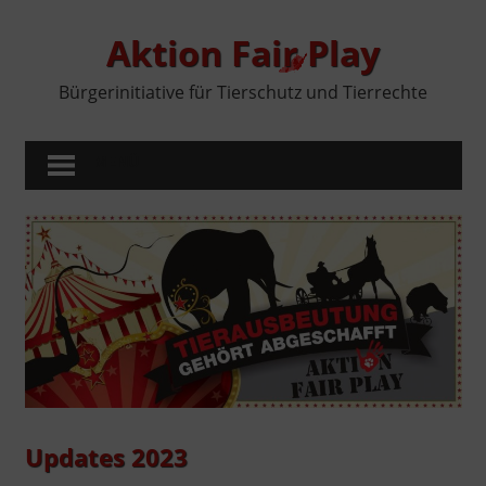
Zum
Inhalt
Aktion Fair Play
springen
Bürgerinitiative für Tierschutz und Tierrechte
MENÜ
Updates 2023