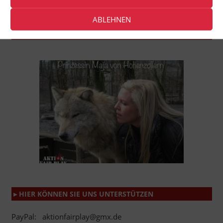
ABLEHNEN
▸ AUSZÜGE UNSERER GALLERIEN
▸ HIER KÖNNEN SIE UNS UNTERSTÜTZEN
PayPal: aktionfairplay@gmx.de