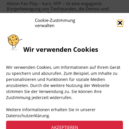
Aktion Fair Play – kurz: AFP – ist eine engagierte
Bürgerbewegung von Tierfreunden, die Demos und
Infostände zu vielen Tierrechtsthemen organisiert.
Cookie-Zustimmung
Das sind wir, Team Berlin
verwalten
Wir verwenden Cookies
Wir verwenden Cookies, um Informationen auf Ihrem Gerät
zu speichern und abzurufen. Zum Beispiel, um Inhalte zu
personalisieren und Funktionen für soziale Medien
anzubieten. Durch die weitere Nutzung der Webseite
stimmen Sie der Verwendung zu. Sie können Ihre
Zustimmung jederzeit widerrufen.
Weitere Informationen erhalten Sie in unserer
▸ ANSTEHENDE TERMINE
Datenschutzerklärung.
AKZEPTIEREN
Aktuell keine anstehenden Termine