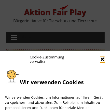
Zum
Inhalt
Aktion Fair Play
springen
Bürgerinitiative für Tierschutz und Tierrechte
MENÜ
Cookie-Zustimmung
verwalten
Wir verwenden Cookies
Wir verwenden Cookies, um Informationen auf Ihrem Gerät
zu speichern und abzurufen. Zum Beispiel, um Inhalte zu
Impressum
I
Datenschutz
LOGIN
personalisieren und Funktionen für soziale Medien