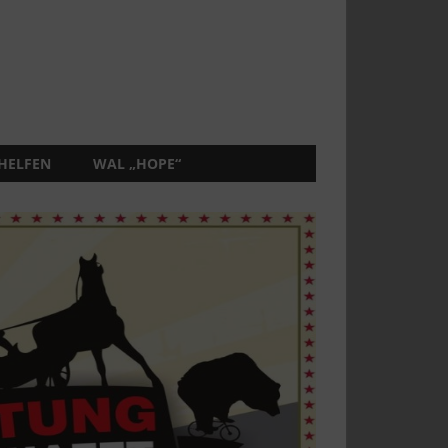
 HELFEN
WAL „HOPE“