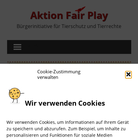
Zum
Inhalt
Aktion Fair Play
springen
Bürgerinitiative für Tierschutz und Tierrechte
MENÜ
Cookie-Zustimmung
verwalten
Wir verwenden Cookies
Wir verwenden Cookies, um Informationen auf Ihrem Gerät
zu speichern und abzurufen. Zum Beispiel, um Inhalte zu
Impressum
I
Datenschutz
LOGIN
personalisieren und Funktionen für soziale Medien