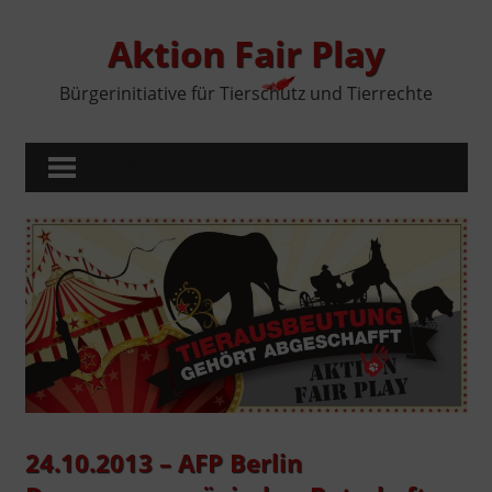
Zum
Inhalt
Aktion Fair Play
springen
Bürgerinitiative für Tierschutz und Tierrechte
MENÜ
24.10.2013 – AFP Berlin