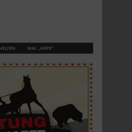
 HELFEN
WAL „HOPE“