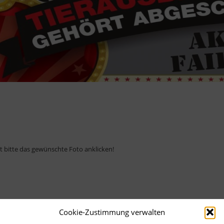
ht bitte das gewünschte Foto anklicken!
Cookie-Zustimmung verwalten