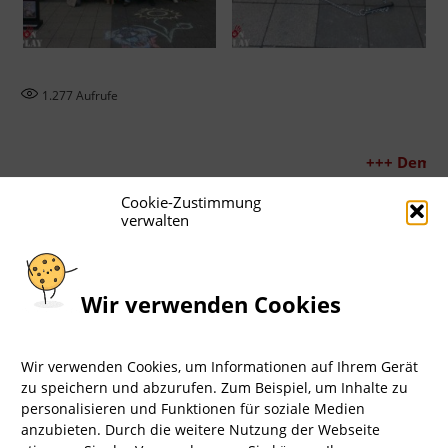
1.277
Aufrufe
+++ Demo 30.
Cookie-Zustimmung
verwalten
▸ ÜBER AKTION FAIR PLAY
Aktion Fair Play – kurz: AFP – ist eine engagierte
Bürgerbewegung von Tierfreunden, die Demos und
Wir verwenden Cookies
Infostände zu vielen Tierrechtsthemen organisiert.
Das sind wir, Team Berlin
Wir verwenden Cookies, um Informationen auf Ihrem Gerät
zu speichern und abzurufen. Zum Beispiel, um Inhalte zu
personalisieren und Funktionen für soziale Medien
anzubieten. Durch die weitere Nutzung der Webseite