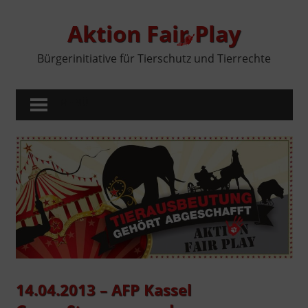
Zum
Inhalt
Aktion Fair Play
springen
Bürgerinitiative für Tierschutz und Tierrechte
MENÜ
14.04.2013 – AFP Kassel