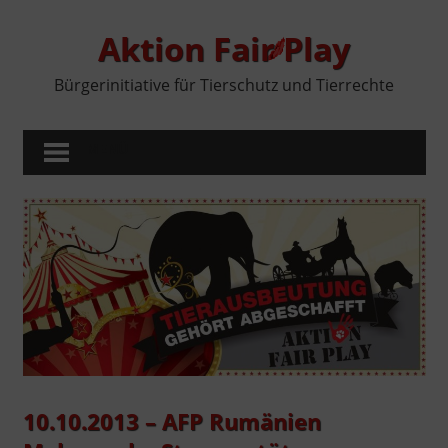
Zum
Inhalt
Aktion Fair Play
springen
Bürgerinitiative für Tierschutz und Tierrechte
MENÜ
10.10.2013 – AFP Rumänien