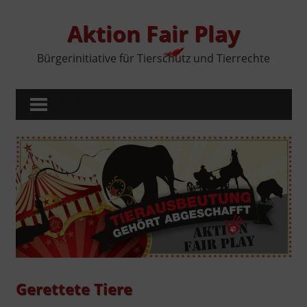
Zum
Inhalt
Aktion Fair Play
springen
Bürgerinitiative für Tierschutz und Tierrechte
MENÜ
Gerettete Tiere