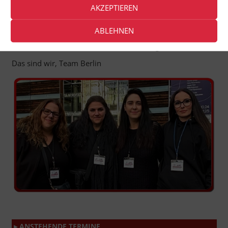
▸ ÜBER AKTION FAIR PLAY
AKZEPTIEREN
Aktion Fair Play – kurz: AFP – ist eine engagierte
ABLEHNEN
Bürgerbewegung von Tierfreunden, die Demos und
Infostände zu vielen Tierrechtsthemen organisiert.
Das sind wir, Team Berlin
▸ ANSTEHENDE TERMINE