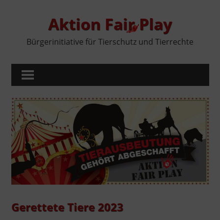
Zum
Inhalt
Aktion Fair Play
springen
Bürgerinitiative für Tierschutz und Tierrechte
MENÜ
Gerettete Tiere 2023