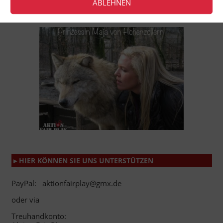
ABLEHNEN
▸ HIER KÖNNEN SIE UNS UNTERSTÜTZEN
PayPal: aktionfairplay@gmx.de
oder via
Treuhandkonto: