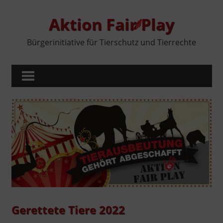
Zum
Inhalt
Aktion Fair Play
springen
Bürgerinitiative für Tierschutz und Tierrechte
MENÜ
Gerettete Tiere 2022