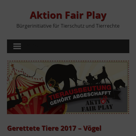
Zum
Inhalt
Aktion Fair Play
springen
Bürgerinitiative für Tierschutz und Tierrechte
MENÜ
Gerettete Tiere 2017 – Vögel