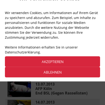
08.06.2013
AFP Köln
Deine Stimme den Stimmlosen
Wir verwenden Cookies, um Informationen auf Ihrem Gerät
zu speichern und abzurufen. Zum Beispiel, um Inhalte zu
personalisieren und Funktionen für soziale Medien
22.06.2013
AFP Leipzig
anzubieten. Durch die weitere Nutzung der Webseite
Teilnahme an der Nitsch-Demo
stimmen Sie der Verwendung zu. Sie können Ihre
Zustimmung jederzeit widerrufen.
01.07.2013
AFP Regensburg
Weitere Informationen erhalten Sie in unserer
Für Straßentiere im In- und
Datenschutzerklärung.
Ausland
11.07.2013
AKZEPTIEREN
AFP Hannover
Infostand beim Tag der
ABLEHNEN
Tierschützer
13.07.2013
AFP Köln
End BSL (Gegen Rasselisten)
14.07.2013