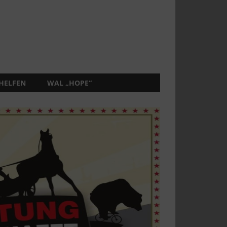
 HELFEN
WAL „HOPE“