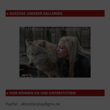
▸ AUSZÜGE UNSERER GALLERIEN
▸ HIER KÖNNEN SIE UNS UNTERSTÜTZEN
PayPal: aktionfairplay@gmx.de