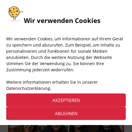
Wir verwenden Cookies
1.377
Aufrufe
Wir verwenden Cookies, um Informationen auf Ihrem Gerät
+++ Demo 30.06.
zu speichern und abzurufen. Zum Beispiel, um Inhalte zu
personalisieren und Funktionen für soziale Medien
anzubieten. Durch die weitere Nutzung der Webseite
▸ ÜBER AKTION FAIR PLAY
stimmen Sie der Verwendung zu. Sie können Ihre
Zustimmung jederzeit widerrufen.
Aktion Fair Play – kurz: AFP – ist eine engagierte
Bürgerbewegung von Tierfreunden, die Demos und
Weitere Informationen erhalten Sie in unserer
Infostände zu vielen Tierrechtsthemen organisiert.
Datenschutzerklärung.
Das sind wir, Team Berlin
AKZEPTIEREN
ABLEHNEN