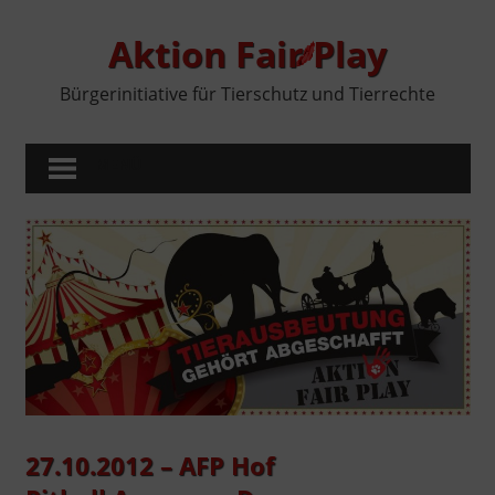
Zum
Inhalt
Aktion Fair Play
springen
Bürgerinitiative für Tierschutz und Tierrechte
MENÜ
27.10.2012 – AFP Hof