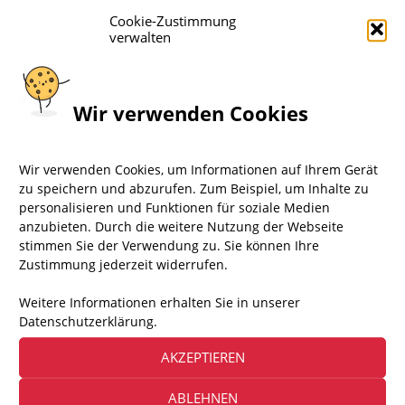
Cookie-Zustimmung
verwalten
Wir verwenden Cookies
Ein paar Worte von Josef E. Weeke, um diese
Situation, sind auf
Naturkraftstiftung
nachzulesen.
1.211
Aufrufe
Wir verwenden Cookies, um Informationen auf Ihrem Gerät
zu speichern und abzurufen. Zum Beispiel, um Inhalte zu
personalisieren und Funktionen für soziale Medien
anzubieten. Durch die weitere Nutzung der Webseite
+++ Demo 30.06.2026 +++
stimmen Sie der Verwendung zu. Sie können Ihre
Zustimmung jederzeit widerrufen.
▸ ÜBER AKTION FAIR PLAY
Weitere Informationen erhalten Sie in unserer
Datenschutzerklärung.
Aktion Fair Play – kurz: AFP – ist eine engagierte
Bürgerbewegung von Tierfreunden, die Demos und
AKZEPTIEREN
Infostände zu vielen Tierrechtsthemen organisiert.
Das sind wir, Team Berlin
ABLEHNEN