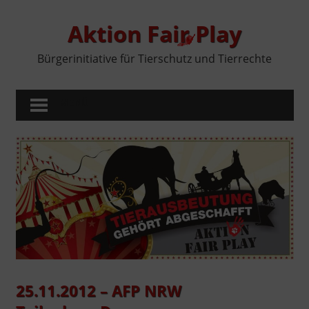
Zum
Inhalt
Aktion Fair Play
springen
Bürgerinitiative für Tierschutz und Tierrechte
MENÜ
25.11.2012 – AFP NRW