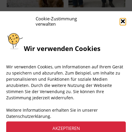
Cookie-Zustimmung
verwalten
Wir verwenden Cookies
Wir verwenden Cookies, um Informationen auf Ihrem Gerät
zu speichern und abzurufen. Zum Beispiel, um Inhalte zu
1.717
Aufrufe
personalisieren und Funktionen für soziale Medien
anzubieten. Durch die weitere Nutzung der Webseite
stimmen Sie der Verwendung zu. Sie können Ihre
+++ Demo 30.06.2026 +
Zustimmung jederzeit widerrufen.
Weitere Informationen erhalten Sie in unserer
Datenschutzerklärung.
▸ ÜBER AKTION FAIR PLAY
AKZEPTIEREN
Aktion Fair Play – kurz: AFP – ist eine engagierte