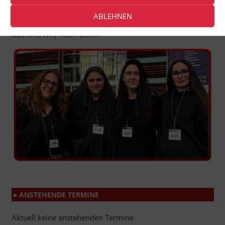
Bürgerbewegung von Tierfreunden, die Demos und
ABLEHNEN
Infostände zu vielen Tierrechtsthemen organisiert.
Das sind wir, Team Berlin
▸ ANSTEHENDE TERMINE
Aktuell keine anstehenden Termine