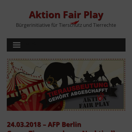
Zum
Inhalt
Aktion Fair Play
springen
Bürgerinitiative für Tierschutz und Tierrechte
MENÜ
24.03.2018 – AFP Berlin