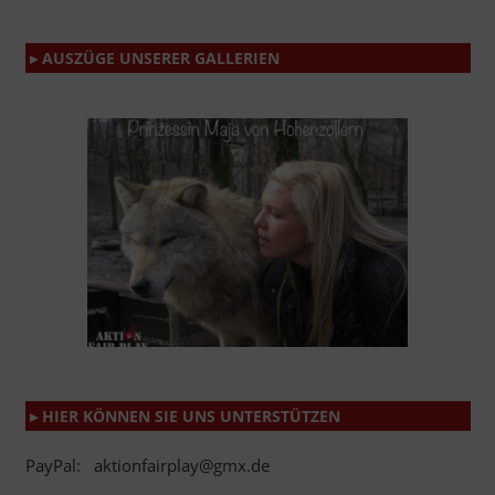
▸ AUSZÜGE UNSERER GALLERIEN
▸ HIER KÖNNEN SIE UNS UNTERSTÜTZEN
PayPal: aktionfairplay@gmx.de