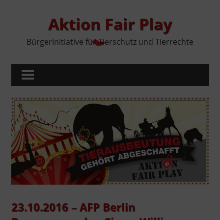
Zum
Inhalt
Aktion Fair Play
springen
Bürgerinitiative für Tierschutz und Tierrechte
MENÜ
23.10.2016 – AFP Berlin