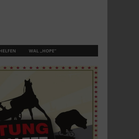
 HELFEN
WAL „HOPE“