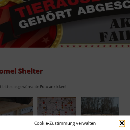
omel Shelter
ht bitte das gewünschte Foto anklicken!
Cookie-Zustimmung verwalten