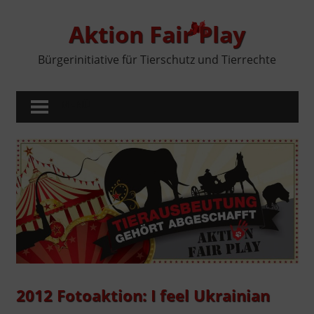
Zum
Inhalt
Aktion Fair Play
springen
Bürgerinitiative für Tierschutz und Tierrechte
MENÜ
2012 Fotoaktion: I feel Ukrainian