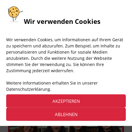
Wir verwenden Cookies
1.361
Aufrufe
Wir verwenden Cookies, um Informationen auf Ihrem Gerät
+++ Demo 30.06.20
zu speichern und abzurufen. Zum Beispiel, um Inhalte zu
personalisieren und Funktionen für soziale Medien
anzubieten. Durch die weitere Nutzung der Webseite
▸ ÜBER AKTION FAIR PLAY
stimmen Sie der Verwendung zu. Sie können Ihre
Zustimmung jederzeit widerrufen.
Aktion Fair Play – kurz: AFP – ist eine engagierte
Bürgerbewegung von Tierfreunden, die Demos und
Weitere Informationen erhalten Sie in unserer
Infostände zu vielen Tierrechtsthemen organisiert.
Datenschutzerklärung.
Das sind wir, Team Berlin
AKZEPTIEREN
ABLEHNEN