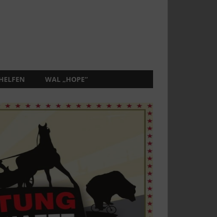
 HELFEN
WAL „HOPE“