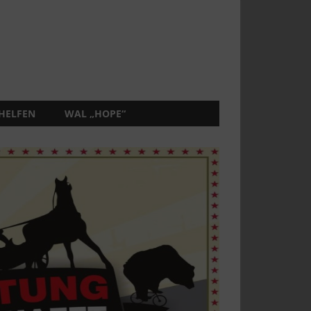
 HELFEN
WAL „HOPE“