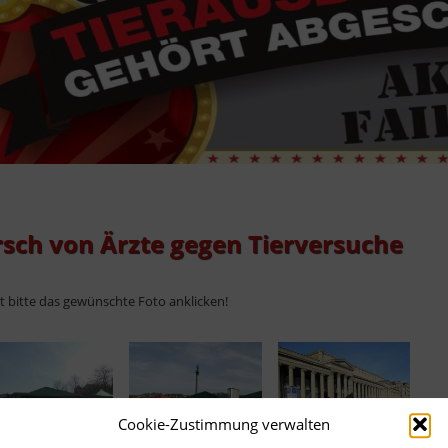
sch von Ärzte gegen Tierversuche
ht bitte das gewünschte Foto anklicken!
Cookie-Zustimmung verwalten