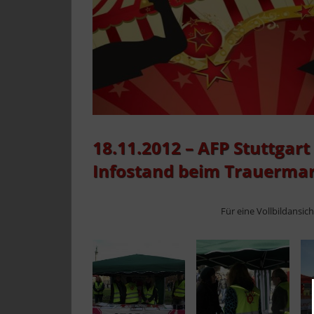
18.11.2012 – AFP Stuttgart
Infostand beim Trauermar
Für eine Vollbildansic