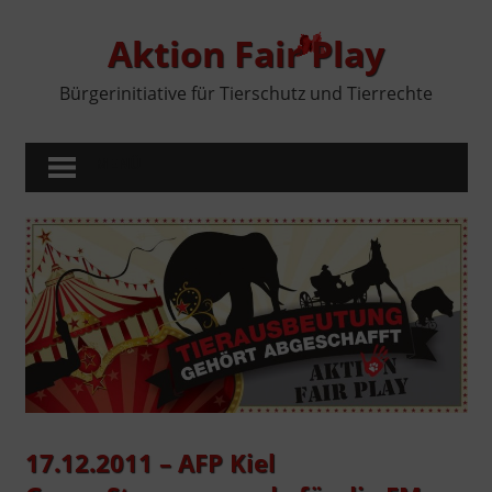
Zum
Inhalt
Aktion Fair Play
springen
Bürgerinitiative für Tierschutz und Tierrechte
MENÜ
17.12.2011 – AFP Kiel