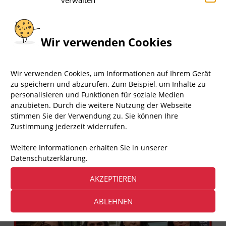
Wir verwenden Cookies
1.617
Aufrufe
Wir verwenden Cookies, um Informationen auf Ihrem Gerät
zu speichern und abzurufen. Zum Beispiel, um Inhalte zu
+++ Demo 30.06.2026 +
personalisieren und Funktionen für soziale Medien
anzubieten. Durch die weitere Nutzung der Webseite
stimmen Sie der Verwendung zu. Sie können Ihre
▸ ÜBER AKTION FAIR PLAY
Zustimmung jederzeit widerrufen.
Aktion Fair Play – kurz: AFP – ist eine engagierte
Weitere Informationen erhalten Sie in unserer
Bürgerbewegung von Tierfreunden, die Demos und
Datenschutzerklärung.
Infostände zu vielen Tierrechtsthemen organisiert.
Das sind wir, Team Berlin
AKZEPTIEREN
ABLEHNEN