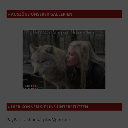
▸ AUSZÜGE UNSERER GALLERIEN
▸ HIER KÖNNEN SIE UNS UNTERSTÜTZEN
PayPal: aktionfairplay@gmx.de