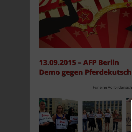
13.09.2015 – AFP Berlin
Demo gegen Pferdekutsche
Für eine Vollbildansic