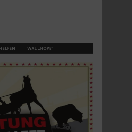
 HELFEN
WAL „HOPE“