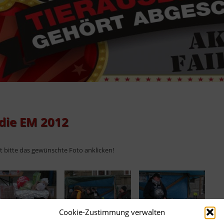
die EM 2012
ht bitte das gewünschte Foto anklicken!
Cookie-Zustimmung verwalten