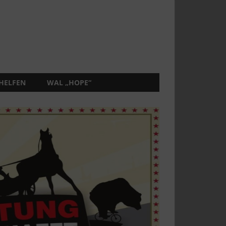
 HELFEN
WAL „HOPE“