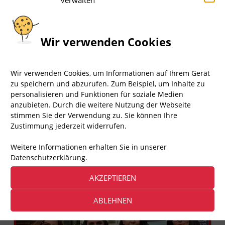
Wir verwenden Cookies
1.611
Aufrufe
Wir verwenden Cookies, um Informationen auf Ihrem Gerät
zu speichern und abzurufen. Zum Beispiel, um Inhalte zu
+++ Demo 30.06.
personalisieren und Funktionen für soziale Medien
anzubieten. Durch die weitere Nutzung der Webseite
stimmen Sie der Verwendung zu. Sie können Ihre
▸ ÜBER AKTION FAIR PLAY
Zustimmung jederzeit widerrufen.
Aktion Fair Play – kurz: AFP – ist eine engagierte
Weitere Informationen erhalten Sie in unserer
Bürgerbewegung von Tierfreunden, die Demos und
Datenschutzerklärung.
Infostände zu vielen Tierrechtsthemen organisiert.
Das sind wir, Team Berlin
AKZEPTIEREN
ABLEHNEN