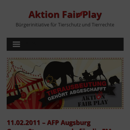
Zum
Inhalt
Aktion Fair Play
springen
Bürgerinitiative für Tierschutz und Tierrechte
MENÜ
11.02.2011 – AFP Augsburg