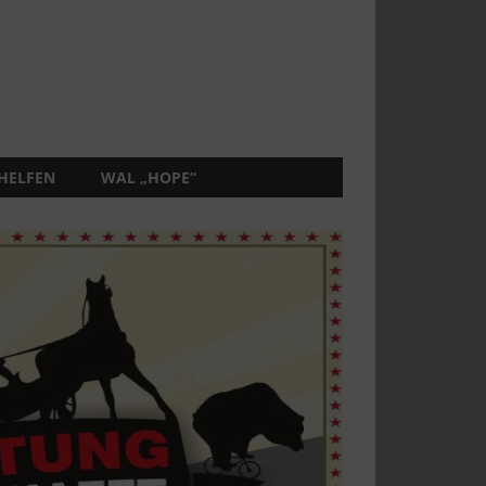
 HELFEN
WAL „HOPE“