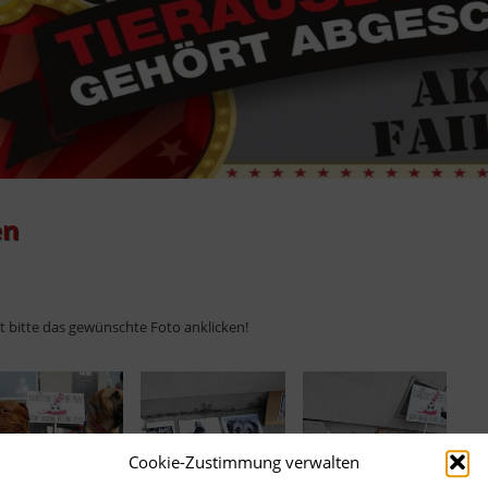
en
ht bitte das gewünschte Foto anklicken!
Cookie-Zustimmung verwalten