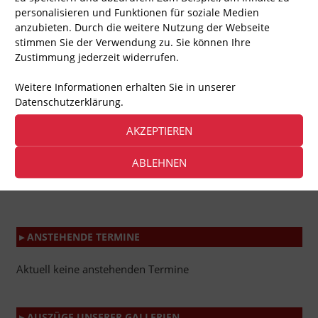
Das sind wir, Team Berlin
personalisieren und Funktionen für soziale Medien
anzubieten. Durch die weitere Nutzung der Webseite
stimmen Sie der Verwendung zu. Sie können Ihre
Zustimmung jederzeit widerrufen.
Weitere Informationen erhalten Sie in unserer
Datenschutzerklärung.
AKZEPTIEREN
ABLEHNEN
▸ ANSTEHENDE TERMINE
Aktuell keine anstehenden Termine
▸ AUSZÜGE UNSERER GALLERIEN