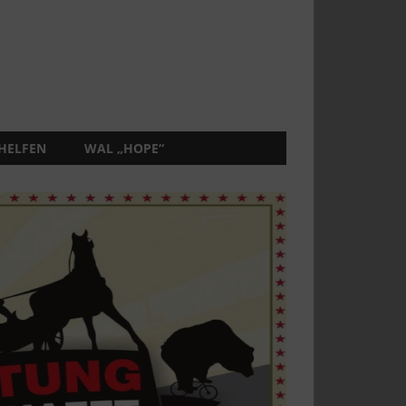
 HELFEN
WAL „HOPE“