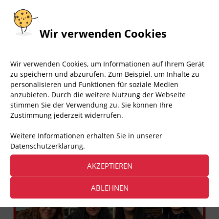
Wir verwenden Cookies
1.663
Aufrufe
Wir verwenden Cookies, um Informationen auf Ihrem Gerät
0.06.2026 +++
zu speichern und abzurufen. Zum Beispiel, um Inhalte zu
personalisieren und Funktionen für soziale Medien
anzubieten. Durch die weitere Nutzung der Webseite
▸ ÜBER AKTION FAIR PLAY
stimmen Sie der Verwendung zu. Sie können Ihre
Zustimmung jederzeit widerrufen.
Aktion Fair Play – kurz: AFP – ist eine engagierte
Bürgerbewegung von Tierfreunden, die Demos und
Weitere Informationen erhalten Sie in unserer
Infostände zu vielen Tierrechtsthemen organisiert.
Datenschutzerklärung.
Das sind wir, Team Berlin
AKZEPTIEREN
ABLEHNEN