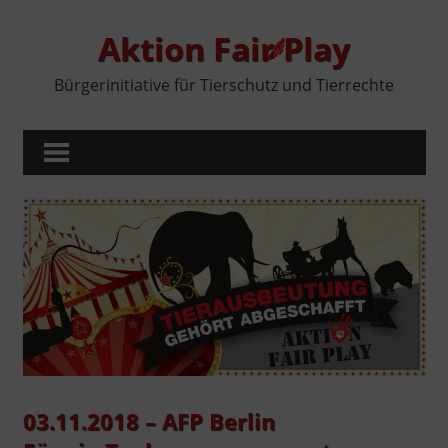
Zum
Inhalt
Aktion Fair Play
springen
Bürgerinitiative für Tierschutz und Tierrechte
MENÜ
03.11.2018 – AFP Berlin