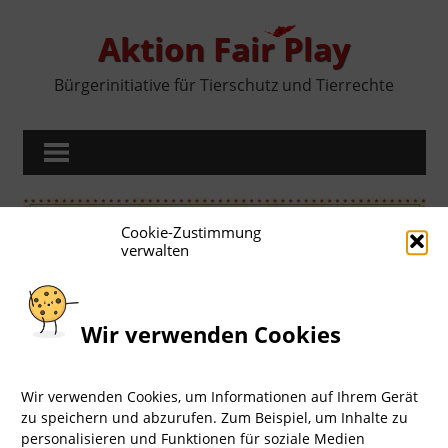
Zum
Inhalt
Aktion Fair Play
springen
Bürgerinitiative für Tierschutz und Tierrechte
MENÜ
Cookie-Zustimmung
verwalten
Wir verwenden Cookies
Wir verwenden Cookies, um Informationen auf Ihrem Gerät
zu speichern und abzurufen. Zum Beispiel, um Inhalte zu
Impressum
I
Datenschutz
LOGIN
personalisieren und Funktionen für soziale Medien