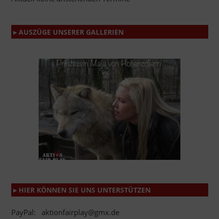
▸ AUSZÜGE UNSERER GALLERIEN
▸ HIER KÖNNEN SIE UNS UNTERSTÜTZEN
PayPal: aktionfairplay@gmx.de