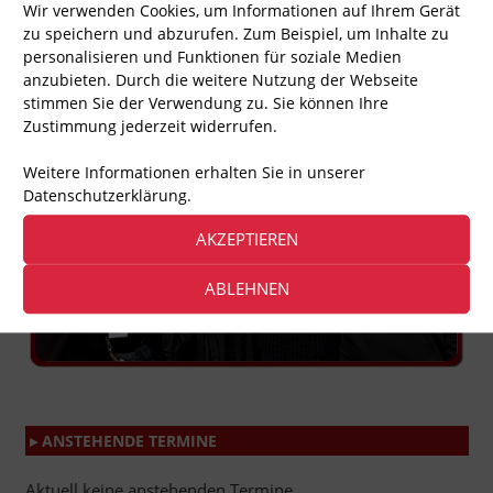
Wir verwenden Cookies, um Informationen auf Ihrem Gerät
Aktion Fair Play – kurz: AFP – ist eine engagierte
Bürgerbewegung von Tierfreunden, die Demos und
zu speichern und abzurufen. Zum Beispiel, um Inhalte zu
Infostände zu vielen Tierrechtsthemen organisiert.
personalisieren und Funktionen für soziale Medien
anzubieten. Durch die weitere Nutzung der Webseite
Das sind wir, Team Berlin
stimmen Sie der Verwendung zu. Sie können Ihre
Zustimmung jederzeit widerrufen.
Weitere Informationen erhalten Sie in unserer
Datenschutzerklärung.
AKZEPTIEREN
ABLEHNEN
▸ ANSTEHENDE TERMINE
Aktuell keine anstehenden Termine