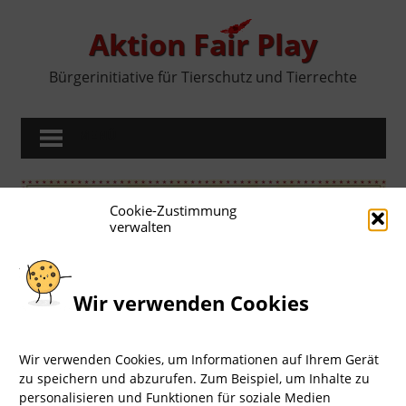
Zum
Inhalt
Aktion Fair Play
springen
Bürgerinitiative für Tierschutz und Tierrechte
MENÜ
Cookie-Zustimmung
verwalten
Wir verwenden Cookies
Wir verwenden Cookies, um Informationen auf Ihrem Gerät
zu speichern und abzurufen. Zum Beispiel, um Inhalte zu
Impressum
I
Datenschutz
LOGIN
personalisieren und Funktionen für soziale Medien